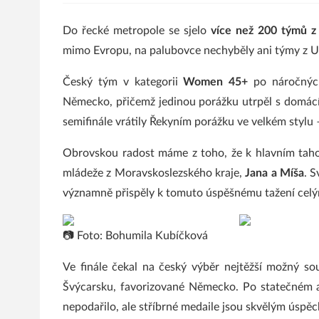
Do řecké metropole se sjelo
více než 200 týmů z 
mimo Evropu, na palubovce nechyběly ani týmy z 
Český tým v kategorii
Women 45+
po náročných
Německo, přičemž jedinou porážku utrpěl s domácím 
semifinále vrátily Řekyním porážku ve velkém stylu 
Obrovskou radost máme z toho, že k hlavním taho
mládeže z Moravskoslezského kraje,
Jana a Míša
. 
významně přispěly k tomuto úspěšnému tažení celý
📷 Foto: Bohumila Kubíčková
Ve finále čekal na český výběr nejtěžší možný so
Švýcarsku, favorizované Německo. Po statečném a
nepodařilo, ale stříbrné medaile jsou skvělým úspě