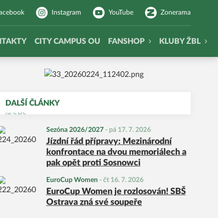
acebook
Instagram
YouTube
Zonerama
NTAKTY
CITY CAMPUS OU
FANSHOP
KLUBY ŽBL
DALŠÍ ČLÁNKY
Sezóna 2026/2027
-
pá 17. 7. 2026
Jízdní řád přípravy: Mezinárodní
konfrontace na dvou memoriálech a
pak opět proti Sosnowci
EuroCup Women
-
čt 16. 7. 2026
EuroCup Women je rozlosován! SBŠ
Ostrava zná své soupeře