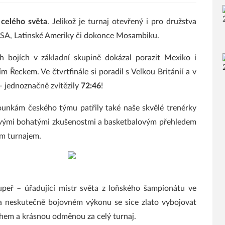
celého světa
. Jelikož je turnaj otevřený i pro družstva
USA, Latinské Ameriky či dokonce Mosambiku.
 bojích v základní skupině dokázal porazit Mexiko i
Řeckem. Ve čtvrtfinále si poradil s Velkou Británií a v
– jednoznačně zvítězily
72:46
!
unkám českého týmu patřily také naše skvělé trenérky
Svými bohatými zkušenostmi a basketbalovým přehledem
m turnajem.
upeř – úřadující mistr světa z loňského šampionátu ve
 neskutečně bojovném výkonu se sice zlato vybojovat
chem a krásnou odměnou za celý turnaj.