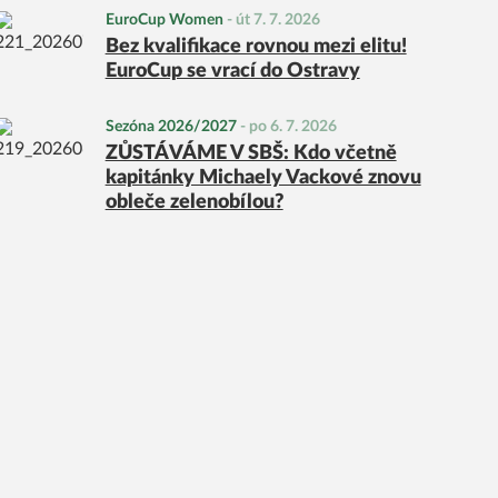
EuroCup Women
-
út 7. 7. 2026
Bez kvalifikace rovnou mezi elitu!
EuroCup se vrací do Ostravy
Sezóna 2026/2027
-
po 6. 7. 2026
ZŮSTÁVÁME V SBŠ: Kdo včetně
kapitánky Michaely Vackové znovu
obleče zelenobílou?