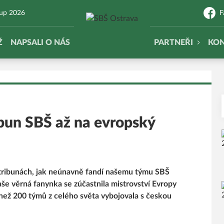
Cup 2026
F
Ž
NAPSALI O NÁS
PARTNEŘI
KO
ibun SBŠ až na evropský
 tribunách, jak neúnavně fandí našemu týmu SBŠ
še věrná fanynka se zúčastnila mistrovství Evropy
než 200 týmů z celého světa vybojovala s českou