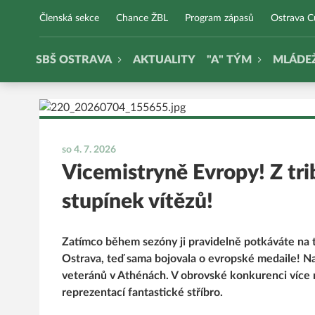
SBŠ Ostrava
Členská sekce
Chance ŽBL
Program zápasů
Ostrava 
SBŠ OSTRAVA
AKTUALITY
"A" TÝM
MLÁDE
so 4. 7. 2026
Vicemistryně Evropy! Z tr
stupínek vítězů!
Zatímco během sezóny ji pravidelně potkáváte na
Ostrava, teď sama bojovala o evropské medaile! Na
veteránů v Athénách. V obrovské konkurenci více 
reprezentací fantastické stříbro.