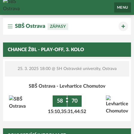
SBŠ Ostrava
MENU
SBŠ Ostrava
ZÁPASY
CHANCE ŽBL - PLAY-OFF, 3. KOLO
25. 3. 2025 18:00
@ SH Ostravské univerzity, Ostrava
SBŠ Ostrava - Levhartice Chomutov
:
58
70
15:10,35:31,44:52