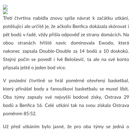
Třetí čtvrtina nabídla znovu spíše návrat k začátku utkání,
potěšující ale určitě je, že ačkoliv Benfica dokázala skórovat i
pět bodů v řadě, vždy přišla odpověď ze strany domácích. Na
obou stranách hřiště navíc dominovala Ewodo, která
nakonec zapsala Double-Double za 14 bodů a 10 doskoků.
Stejný počin se povedl i Ivě Beloševič, ta ale na své konto
připsala ještě o jeden bod více.
V poslední čtvrtině se hrál poměrně otevřený basketbal,
který přinášel body a fanouškovi basketbalu se musel líbit.
Oba týmy zapsaly své nejvyšší bodové zisky, Ostrava 29
bodů a Benfica 16. Celé utkání tak na svou získala Ostrava
poměrem 85:52.
Už před utkáním bylo jasné, že pro oba týmy se jedná o