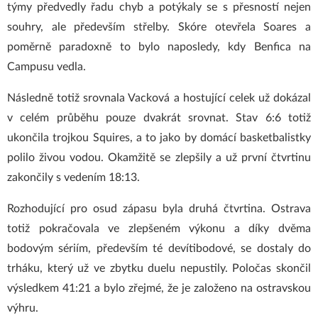
týmy předvedly řadu chyb a potýkaly se s přesností nejen
souhry, ale především střelby. Skóre otevřela Soares a
poměrně paradoxně to bylo naposledy, kdy Benfica na
Campusu vedla.
Následně totiž srovnala Vacková a hostující celek už dokázal
v celém průběhu pouze dvakrát srovnat. Stav 6:6 totiž
ukončila trojkou Squires, a to jako by domácí basketbalistky
polilo živou vodou. Okamžitě se zlepšily a už první čtvrtinu
zakončily s vedením 18:13.
Rozhodující pro osud zápasu byla druhá čtvrtina. Ostrava
totiž pokračovala ve zlepšeném výkonu a díky dvěma
bodovým sériím, především té devítibodové, se dostaly do
trháku, který už ve zbytku duelu nepustily. Poločas skončil
výsledkem 41:21 a bylo zřejmé, že je založeno na ostravskou
výhru.