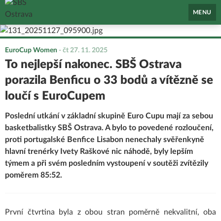
SBŠ Ostrava
MENU
EuroCup Women
-
čt 27. 11. 2025
To nejlepší nakonec. SBŠ Ostrava
porazila Benficu o 33 bodů a vítězně se
loučí s EuroCupem
Poslední utkání v základní skupině Euro Cupu mají za sebou
basketbalistky SBŠ Ostrava. A bylo to povedené rozloučení,
proti portugalské Benfice Lisabon nenechaly svěřenkyně
hlavní trenérky Ivety Raškové nic náhodě, byly lepším
týmem a při svém posledním vystoupení v soutěži zvítězily
poměrem 85:52.
První čtvrtina byla z obou stran poměrně nekvalitní, oba