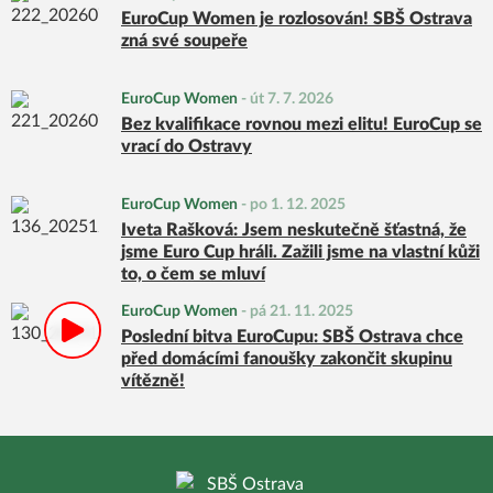
EuroCup Women je rozlosován! SBŠ Ostrava
zná své soupeře
EuroCup Women
-
út 7. 7. 2026
Bez kvalifikace rovnou mezi elitu! EuroCup se
vrací do Ostravy
EuroCup Women
-
po 1. 12. 2025
Iveta Rašková: Jsem neskutečně šťastná, že
jsme Euro Cup hráli. Zažili jsme na vlastní kůži
to, o čem se mluví
EuroCup Women
-
pá 21. 11. 2025
Poslední bitva EuroCupu: SBŠ Ostrava chce
před domácími fanoušky zakončit skupinu
vítězně!