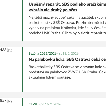
Úspěšný reparát. SBŠ podleho pražském
vyhrálo ale druhý poločas
Nejtěžší možný soupeř čekal na začátek skupi
basketbalistky SBŠ Ostrava. Po zhruba měsíci 
vydaly na pražskou Královku, kde čelily česk
podobě USK Praha. Cílem bylo složit reparát 
porážku a to se určitě podařilo, byť USK zvítěz
zapsala výhru ve druhém poločase.
Sezóna 2025/2026
-
st 18. 2. 2026
Na palubovku lídra: SBŠ Ostrava čeká ce
Basketbalistky SBŠ Ostrava se v prvním kole s
představí na palubovce ZVVZ USK Praha. Čeká
aktuálním lídrem soutěže.
CEWL
-
po 16. 2. 2026