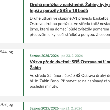
Druhá porážka v nadstavbě. Žabiny byly
lepší a porazily SBŠ o 18 bodů
Druhé utkání ve skupině A1 přineslo basketba
Ostrava druhou porážku. Ve středu totiž nesta
Brno, které na domácí půdě zvítězily poměrem 
především díky lepší střelbě a pohybu. Z osobníc
za zmínku Double-Double Ivy Beloševič.
Sezóna 2025/2026
-
po 23. 2. 2026
Výzva přede dveřmi: SBŠ Ostrava míří n
Žabin
Ve středu 25. února čeká SBŠ Ostrava druhý d
hřišti Žabin Brno. Připravte se na napínavý zá
poslední minuty.
Sezóna 2025/2026
-
so 21. 2. 2026