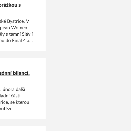
orážkou s
ké Bystrice. V
uropean Women
ly s tamní Slávií
pu do Final 4 a
urnaje.
ónní bilancí.
 února další
adní části
ice, se kterou
outěže.