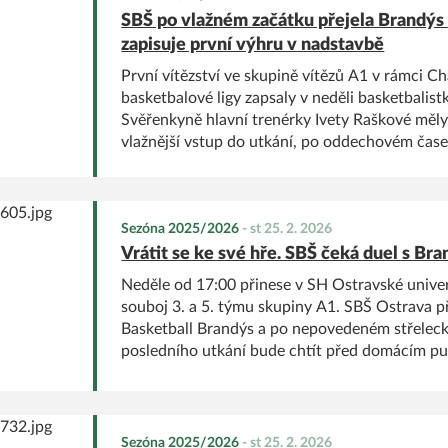
SBŠ po vlažném začátku přejela Brandýs
zapisuje první výhru v nadstavbě
První vítězství ve skupině vítězů A1 v rámci 
basketbalové ligy zapsaly v neděli basketbalis
Svěřenkyně hlavní trenérky Ivety Raškové měl
vlažnější vstup do utkání, po oddechovém čase 
porazily Brandýs poměrem 101:79. V rámci re
přestávky je na řadě Final 4 CEWL v Ružomber
Sezóna 2025/2026
-
st 25. 2. 2026
Vrátit se ke své hře. SBŠ čeká duel s B
Neděle od 17:00 přinese v SH Ostravské univer
souboj 3. a 5. týmu skupiny A1. SBŠ Ostrava p
Basketball Brandýs a po nepovedeném střelec
posledního utkání bude chtít před domácím pu
odpovědět.
Sezóna 2025/2026
-
st 25. 2. 2026