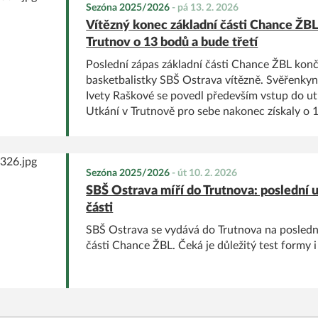
Sezóna 2025/2026
-
pá 13. 2. 2026
Vítězný konec základní části Chance ŽBL
Trutnov o 13 bodů a bude třetí
Poslední zápas základní části Chance ŽBL konč
basketbalistky SBŠ Ostrava vítězně. Svěřenkyn
Ivety Raškové se povedl především vstup do utk
Utkání v Trutnově pro sebe nakonec získaly 
88:75. Vítězství současně znamená pojistku 3. 
predikci posledních výsledků.
Sezóna 2025/2026
-
út 10. 2. 2026
SBŠ Ostrava míří do Trutnova: poslední u
části
SBŠ Ostrava se vydává do Trutnova na poslední
části Chance ŽBL. Čeká je důležitý test formy 