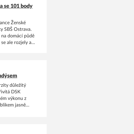
 a se 101 body
Chance Ženské
tky SBŠ Ostrava.
y na domácí půdě
se ale rozjely a
prezentační
ku.
randýsem
zity důležitý
řivítá DSK
kém výkonu z
blikem jasně