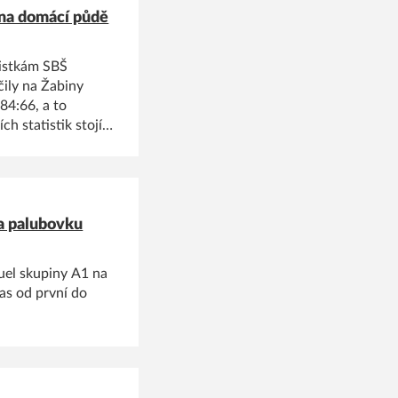
 na domácí půdě
listkám SBŠ
čily na Žabiny
84:66, a to
h statistik stojí
a palubovku
uel skupiny A1 na
pas od první do