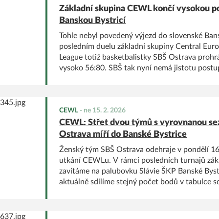
Základní skupina CEWL končí vysokou p
Banskou Bystricí
Tohle nebyl povedený výjezd do slovenské Bans
posledním duelu základní skupiny Central E
League totiž basketbalistky SBŠ Ostrava prohrá
vysoko 56:80. SBŠ tak nyní nemá jistotu postu
musí čekat na výsledky Trutnova z posledního t
CEWL
-
ne 15. 2. 2026
CEWL: Střet dvou týmů s vyrovnanou sez
Ostrava míří do Banské Bystrice
Ženský tým SBŠ Ostrava odehraje v pondělí 16.
utkání CEWLu. V rámci posledních turnajů zákl
zavítáme na palubovku Slávie ŠKP Banské Bystr
aktuálně sdílíme stejný počet bodů v tabulce s