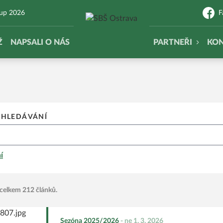
Cup 2026
F
Ž
NAPSALI O NÁS
PARTNEŘI
KO
YHLEDÁVÁNÍ
í
 celkem 212 článků.
Sezóna 2025/2026
-
ne 1. 3. 2026