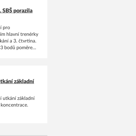
. SBŠ porazila
í pro
ím hlavní trenérky
ání a 3. čtvrtina.
o 13 bodů poměrem
místa při určité
tkání základní
 utkání základní
i koncentrace.