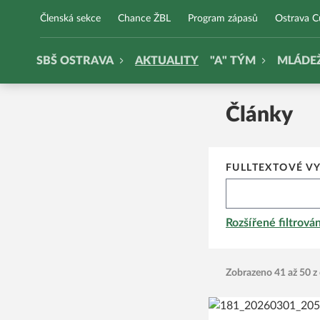
SBŠ Ostrava
Členská sekce
Chance ŽBL
Program zápasů
Ostrava 
SBŠ OSTRAVA
AKTUALITY
"A" TÝM
MLÁDE
Články
FULLTEXTOVÉ V
Rozšířené filtrován
Zobrazeno 41 až 50 z