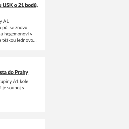
u USK o 21 bodů,
ny A1
a půl se znovu
ému hegemonovi v
za těžkou lednovou
ilo 87:66, tak SBŠ
sta do Prahy
kupiny A1 kole
 je souboj s